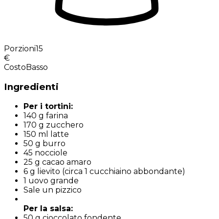
Porzioni
15
€
Costo
Basso
Ingredienti
Per i tortini:
140 g farina
170 g zucchero
150 ml latte
50 g burro
45 nocciole
25 g cacao amaro
6 g lievito (circa 1 cucchiaino abbondante)
1 uovo grande
Sale un pizzico
Per la salsa:
50 g cioccolato fondente