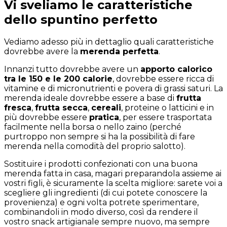
Vi sveliamo le caratteristiche
dello spuntino perfetto
Vediamo adesso più in dettaglio quali caratteristiche
dovrebbe avere la
merenda perfetta
.
Innanzi tutto dovrebbe avere un
apporto calorico
tra le 150 e le 200 calorie
, dovrebbe essere ricca di
vitamine e di micronutrienti e povera di grassi saturi. La
merenda ideale dovrebbe essere a base di
frutta
fresca
,
frutta secca
,
cereali
, proteine o latticini e in
più dovrebbe essere
pratica
, per essere trasportata
facilmente nella borsa o nello zaino (perché
purtroppo non sempre si ha la possibilità di fare
merenda nella comodità del proprio salotto).
Sostituire i prodotti confezionati con una buona
merenda fatta in casa, magari preparandola assieme ai
vostri figli, è sicuramente la scelta migliore: sarete voi a
scegliere gli ingredienti (di cui potete conoscere la
provenienza) e ogni volta potrete sperimentare,
combinandoli in modo diverso, così da rendere il
vostro snack artigianale sempre nuovo, ma sempre