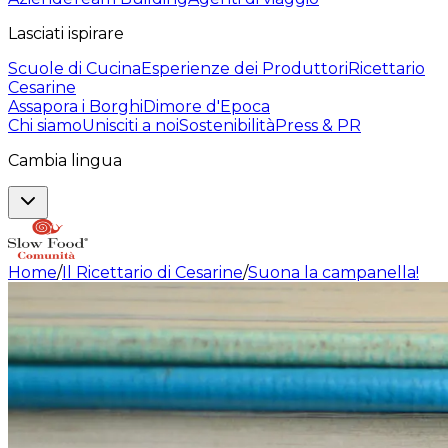
Lasciati ispirare
Scuole di Cucina
Esperienze dei Produttori
Ricettario
Cesarine
Assapora i Borghi
Dimore d'Epoca
Chi siamo
Unisciti a noi
Sostenibilità
Press & PR
Cambia lingua
Home
/
Il Ricettario di Cesarine
/
Suona la campanella!