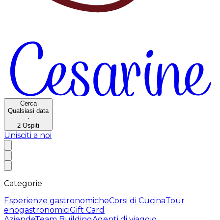
Cerca
Qualsiasi data
·
2
Ospiti
Unisciti a noi
Categorie
Esperienze gastronomiche
Corsi di Cucina
Tour
enogastronomici
Gift Card
Aziende
Team Building
Agenti di viaggio