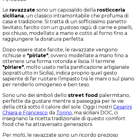
Le
ravazzate
sono un caposaldo della
rosticceria
siciliana
, un classico intramontabile che profuma di
casa e tradizione. Si tratta di un sofficissimo panetto
lievitato, farcito con un gustoso ragù di carne e piselli,
poi chiuso, modellato a mano e cotto al forno fino a
raggiungere la doratura perfetta.
Dopo essere state farcite, le ravazzate vengono
richiuse e
"pirlate"
, ovvero modellate a mano fino a
ottenere una forma rotonda e liscia. Il termine
"pirlare"
, molto usato nella panificazione artigianale
(soprattutto in Sicilia), indica proprio quel gesto
sapiente di far ruotare l’impasto tra le mani o sul piano
per renderlo omogeneo e ben teso.
Sono uno dei simboli dello
street food
palermitano,
perfette da gustare mentre si passeggia per le vie
della città sotto il calore del sole. Oggi i nostri
Cesarini
Chiara e Francesco
da
Torino
, ma siciliani DOC, ci
insegnano la ricetta tradizionale di questo comfort
food che ha attraversato generazioni.
Per molti, le ravazzate sono un ricordo prezioso