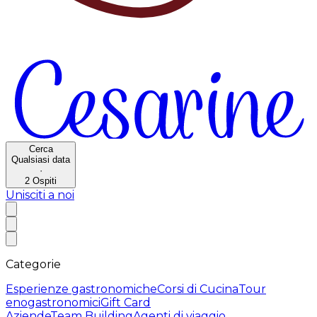
Cerca
Qualsiasi data
·
2
Ospiti
Unisciti a noi
Categorie
Esperienze gastronomiche
Corsi di Cucina
Tour
enogastronomici
Gift Card
Aziende
Team Building
Agenti di viaggio