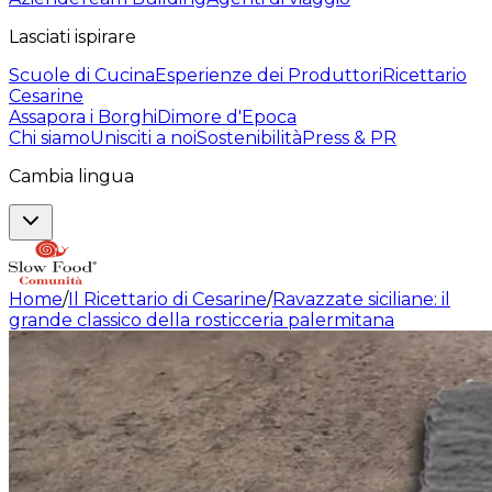
Lasciati ispirare
Scuole di Cucina
Esperienze dei Produttori
Ricettario
Cesarine
Assapora i Borghi
Dimore d'Epoca
Chi siamo
Unisciti a noi
Sostenibilità
Press & PR
Cambia lingua
Home
/
Il Ricettario di Cesarine
/
Ravazzate siciliane: il
grande classico della rosticceria palermitana