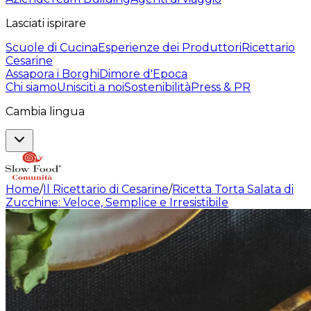
Lasciati ispirare
Scuole di Cucina
Esperienze dei Produttori
Ricettario
Cesarine
Assapora i Borghi
Dimore d'Epoca
Chi siamo
Unisciti a noi
Sostenibilità
Press & PR
Cambia lingua
Home
/
Il Ricettario di Cesarine
/
Ricetta Torta Salata di
Zucchine: Veloce, Semplice e Irresistibile