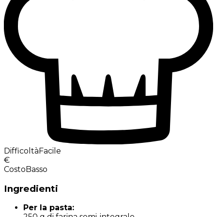
Difficoltà
Facile
€
Costo
Basso
Ingredienti
Per la pasta:
250 g di farina semi-integrale