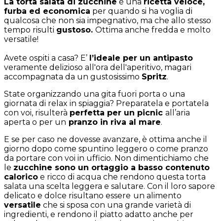
La torta salata di zucchine
è una
ricetta veloce,
furba ed economica
per quando si ha voglia di
qualcosa che non sia impegnativo, ma che allo stesso
tempo risulti
gustoso.
Ottima anche fredda e molto
versatile!
Avete ospiti a casa? E’
l’ideale per un antipasto
veramente delizioso all'ora dell'aperitivo, magari
accompagnata da un gustosissimo
Spritz
.
State organizzando una gita fuori porta o una
giornata di relax in spiaggia? Preparatela e portatela
con voi, risulterà
perfetta per un picnic
all’aria
aperta o per un
pranzo in riva al mare
.
E se per caso ne dovesse avanzare, è ottima anche il
giorno dopo come spuntino leggero o come pranzo
da portare con voi in ufficio. Non dimentichiamo che
le
zucchine sono un ortaggio a basso contenuto
calorico
e ricco di acqua che rendono questa torta
salata una scelta leggera e salutare. Con il loro sapore
delicato e dolce risultano essere
un alimento
versatile
che si sposa con una grande varietà di
ingredienti, e rendono il piatto adatto anche per