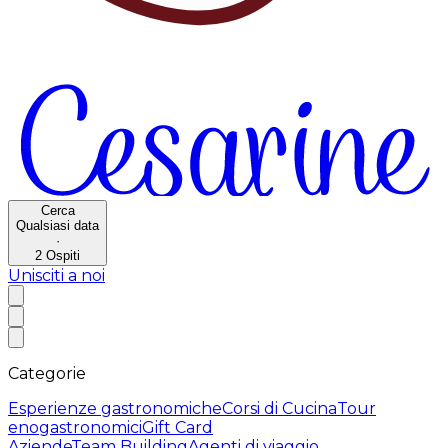
Cerca
Qualsiasi data
·
2
Ospiti
Unisciti a noi
Categorie
Esperienze gastronomiche
Corsi di Cucina
Tour
enogastronomici
Gift Card
Aziende
Team Building
Agenti di viaggio