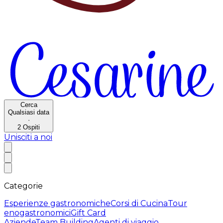
Cerca
Qualsiasi data
·
2
Ospiti
Unisciti a noi
Categorie
Esperienze gastronomiche
Corsi di Cucina
Tour
enogastronomici
Gift Card
Aziende
Team Building
Agenti di viaggio