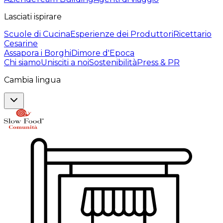
Lasciati ispirare
Scuole di Cucina
Esperienze dei Produttori
Ricettario
Cesarine
Assapora i Borghi
Dimore d'Epoca
Chi siamo
Unisciti a noi
Sostenibilità
Press & PR
Cambia lingua