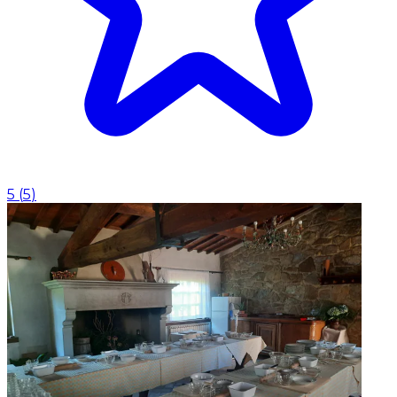
5
(
5
)