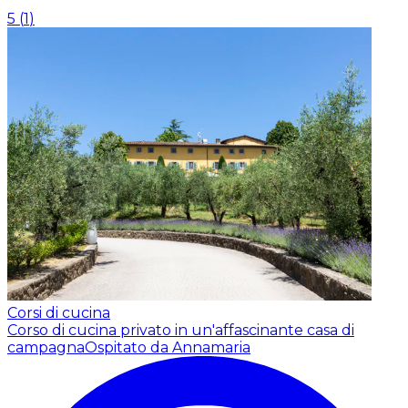
5
(
1
)
Corsi di cucina
Corso di cucina privato in un'affascinante casa di
campagna
Ospitato da Annamaria