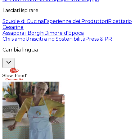
Lasciati ispirare
Scuole di Cucina
Esperienze dei Produttori
Ricettario
Cesarine
Assapora i Borghi
Dimore d'Epoca
Chi siamo
Unisciti a noi
Sostenibilità
Press & PR
Cambia lingua