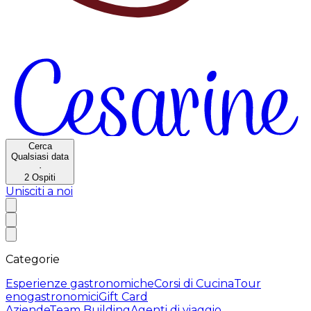
Cerca
Qualsiasi data
·
2
Ospiti
Unisciti a noi
Categorie
Esperienze gastronomiche
Corsi di Cucina
Tour
enogastronomici
Gift Card
Aziende
Team Building
Agenti di viaggio