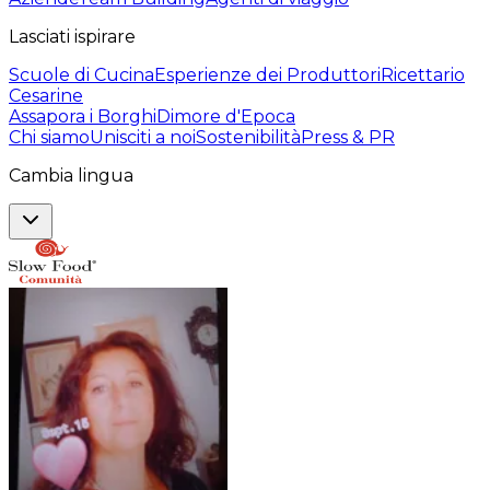
Lasciati ispirare
Scuole di Cucina
Esperienze dei Produttori
Ricettario
Cesarine
Assapora i Borghi
Dimore d'Epoca
Chi siamo
Unisciti a noi
Sostenibilità
Press & PR
Cambia lingua