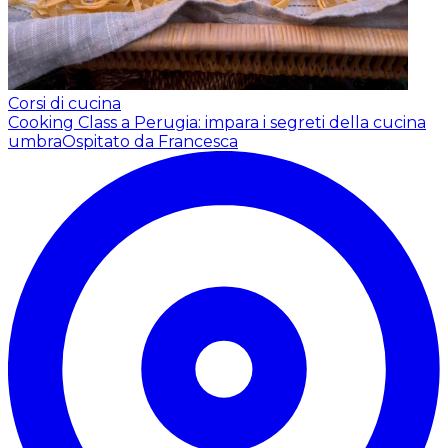
Corsi di cucina
Cooking Class a Perugia: impara i segreti della cucina
umbra
Ospitato da Francesca