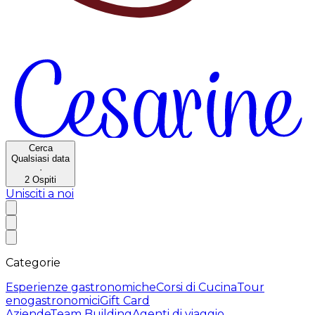
Cerca
Qualsiasi data
·
2
Ospiti
Unisciti a noi
Categorie
Esperienze gastronomiche
Corsi di Cucina
Tour
enogastronomici
Gift Card
Aziende
Team Building
Agenti di viaggio