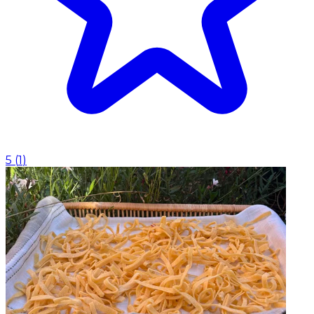
5
(
1
)