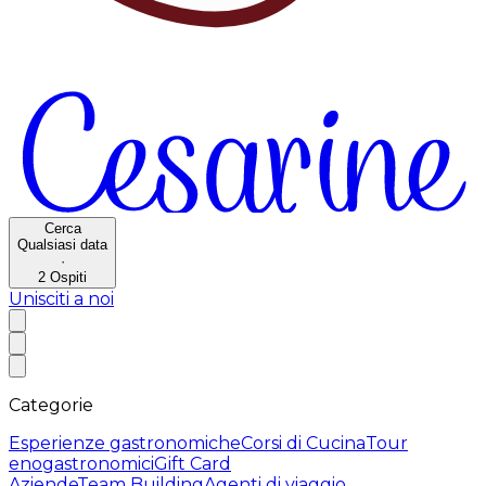
Cerca
Qualsiasi data
·
2
Ospiti
Unisciti a noi
Categorie
Esperienze gastronomiche
Corsi di Cucina
Tour
enogastronomici
Gift Card
Aziende
Team Building
Agenti di viaggio