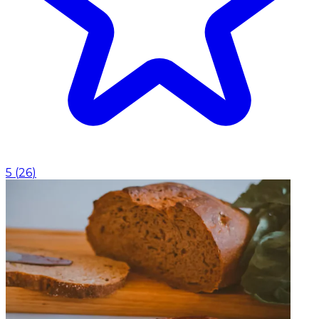
5
(
26
)