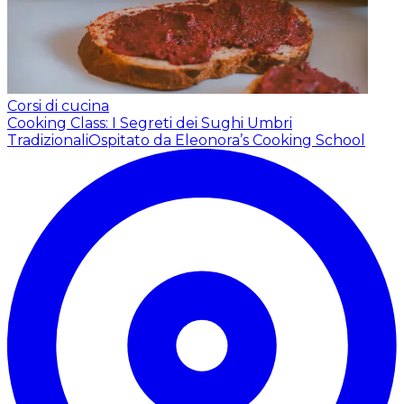
Corsi di cucina
Cooking Class: I Segreti dei Sughi Umbri
Tradizionali
Ospitato da Eleonora’s Cooking School