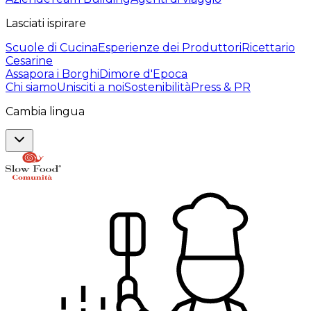
Lasciati ispirare
Scuole di Cucina
Esperienze dei Produttori
Ricettario
Cesarine
Assapora i Borghi
Dimore d'Epoca
Chi siamo
Unisciti a noi
Sostenibilità
Press & PR
Cambia lingua