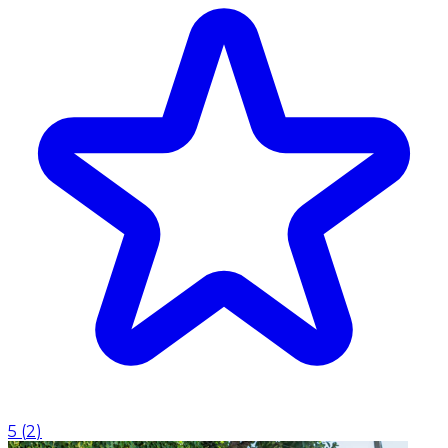
5
(
2
)