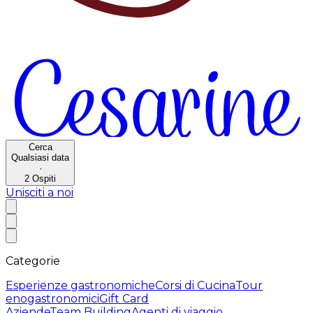
Cerca
Qualsiasi data
·
2
Ospiti
Unisciti a noi
Categorie
Esperienze gastronomiche
Corsi di Cucina
Tour
enogastronomici
Gift Card
Aziende
Team Building
Agenti di viaggio