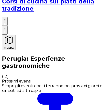
Corsi di cucina sui piatti della
tradizione
1
1
mappa
Esperienze culinarie indimenticabili: Esperienze gastro
Perugia: Esperienze
gastronomiche
(
12
)
Prossimi eventi
Scopri gli eventi che si terranno nei prossimi giorni e
unisciti ad altri ospiti