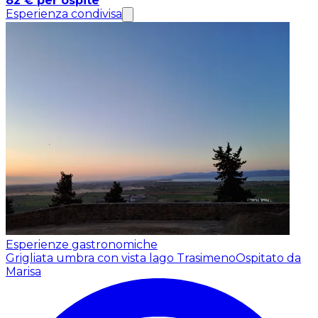
82 € per ospite
Esperienza condivisa
Esperienze gastronomiche
Grigliata umbra con vista lago Trasimeno
Ospitato da
Marisa