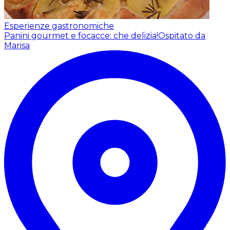
Esperienze gastronomiche
Panini gourmet e focacce: che delizia!
Ospitato da
Marisa