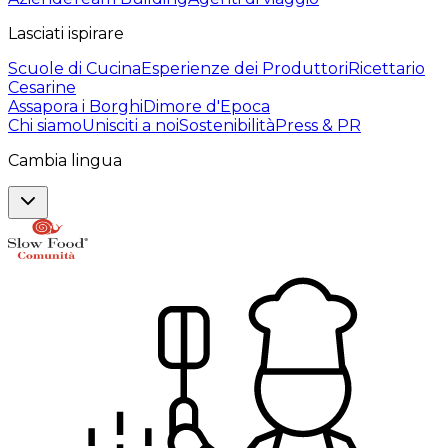
Lasciati ispirare
Scuole di Cucina
Esperienze dei Produttori
Ricettario
Cesarine
Assapora i Borghi
Dimore d'Epoca
Chi siamo
Unisciti a noi
Sostenibilità
Press & PR
Cambia lingua