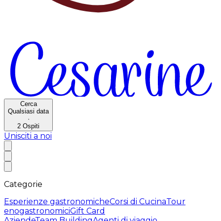
Cerca
Qualsiasi data
·
2
Ospiti
Unisciti a noi
Categorie
Esperienze gastronomiche
Corsi di Cucina
Tour
enogastronomici
Gift Card
Aziende
Team Building
Agenti di viaggio