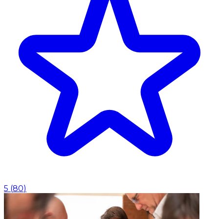
5
(
80
)