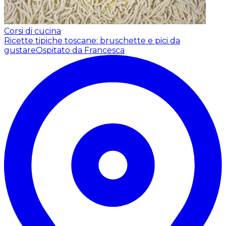
Corsi di cucina
Ricette tipiche toscane: bruschette e pici da
gustare
Ospitato da Francesca