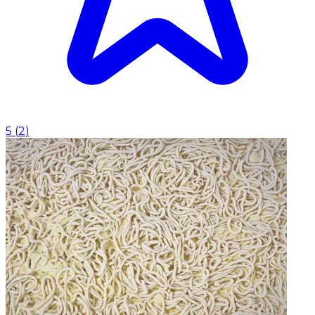
5
(
2
)