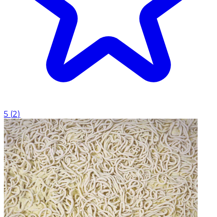
5
(
2
)