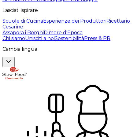
Lasciati ispirare
Scuole di Cucina
Esperienze dei Produttori
Ricettario
Cesarine
Assapora i Borghi
Dimore d'Epoca
Chi siamo
Unisciti a noi
Sostenibilità
Press & PR
Cambia lingua