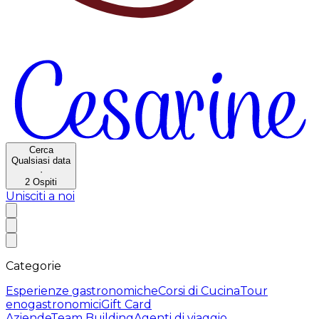
Cerca
Qualsiasi data
·
2
Ospiti
Unisciti a noi
Categorie
Esperienze gastronomiche
Corsi di Cucina
Tour
enogastronomici
Gift Card
Aziende
Team Building
Agenti di viaggio