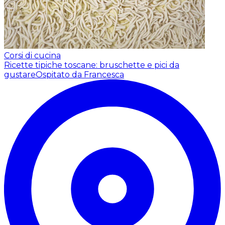
Corsi di cucina
Ricette tipiche toscane: bruschette e pici da
gustare
Ospitato da Francesca