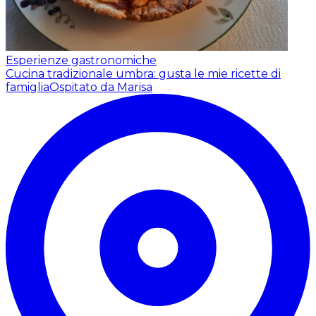
Esperienze gastronomiche
Cucina tradizionale umbra: gusta le mie ricette di
famiglia
Ospitato da Marisa