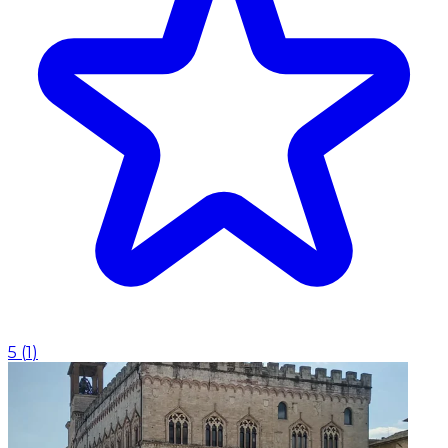
5
(
1
)