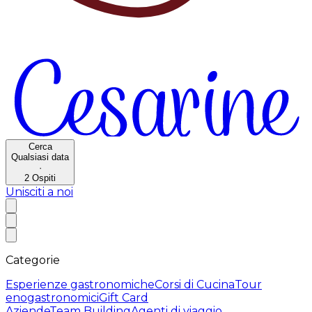
Cerca
Qualsiasi data
·
2
Ospiti
Unisciti a noi
Categorie
Esperienze gastronomiche
Corsi di Cucina
Tour
enogastronomici
Gift Card
Aziende
Team Building
Agenti di viaggio