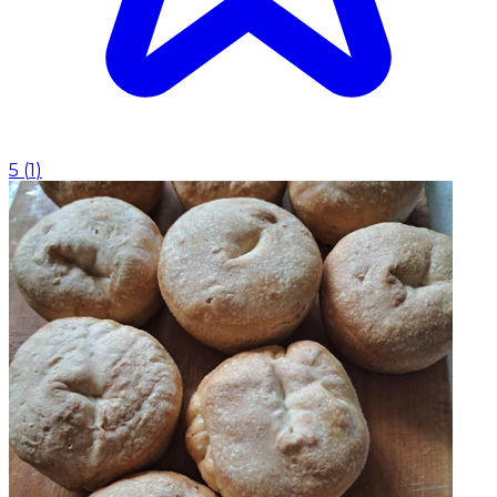
5
(
1
)