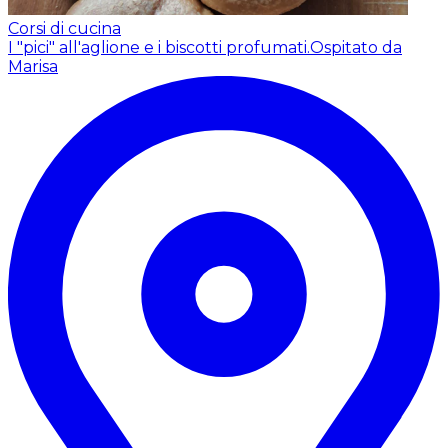
Corsi di cucina
I "pici" all'aglione e i biscotti profumati.
Ospitato da
Marisa