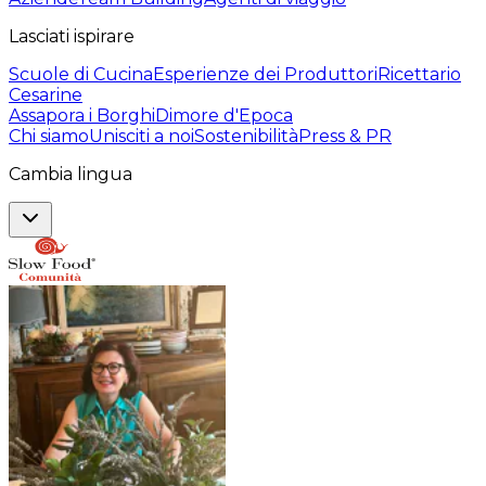
Lasciati ispirare
Scuole di Cucina
Esperienze dei Produttori
Ricettario
Cesarine
Assapora i Borghi
Dimore d'Epoca
Chi siamo
Unisciti a noi
Sostenibilità
Press & PR
Cambia lingua