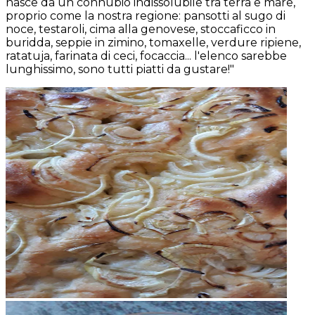
nasce da un connubio indissolubile tra terra e mare,
proprio come la nostra regione: pansotti al sugo di
noce, testaroli, cima alla genovese, stoccaficco in
buridda, seppie in zimino, tomaxelle, verdure ripiene,
ratatuja, farinata di ceci, focaccia... l'elenco sarebbe
lunghissimo, sono tutti piatti da gustare!"