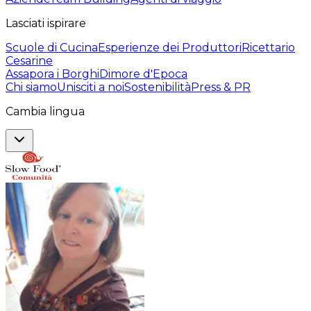
Lasciati ispirare
Scuole di Cucina
Esperienze dei Produttori
Ricettario
Cesarine
Assapora i Borghi
Dimore d'Epoca
Chi siamo
Unisciti a noi
Sostenibilità
Press & PR
Cambia lingua