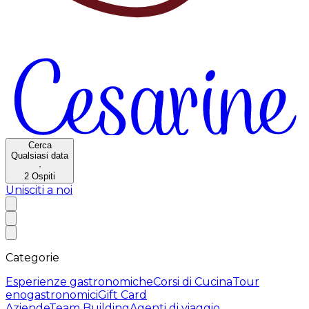
Cerca
Qualsiasi data
·
2
Ospiti
Unisciti a noi
Categorie
Esperienze gastronomiche
Corsi di Cucina
Tour
enogastronomici
Gift Card
Aziende
Team Building
Agenti di viaggio