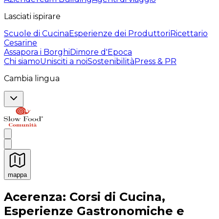
Lasciati ispirare
Scuole di Cucina
Esperienze dei Produttori
Ricettario
Cesarine
Assapora i Borghi
Dimore d'Epoca
Chi siamo
Unisciti a noi
Sostenibilità
Press & PR
Cambia lingua
mappa
Esperienze culinarie indimenticabili: Esperienze gastro
Acerenza: Corsi di Cucina,
Esperienze Gastronomiche e