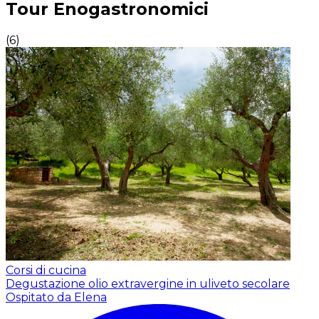
Tour Enogastronomici
(
6
)
Corsi di cucina
Degustazione olio extravergine in uliveto secolare
Ospitato da Elena