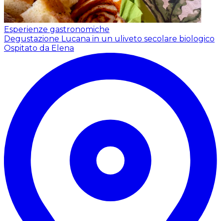
Esperienze gastronomiche
Degustazione Lucana in un uliveto secolare biologico
Ospitato da Elena