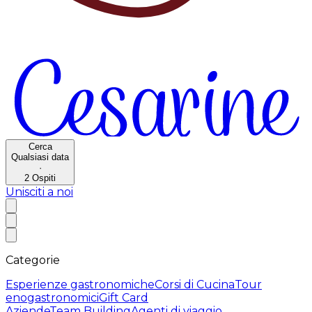
Cerca
Qualsiasi data
·
2
Ospiti
Unisciti a noi
Categorie
Esperienze gastronomiche
Corsi di Cucina
Tour
enogastronomici
Gift Card
Aziende
Team Building
Agenti di viaggio