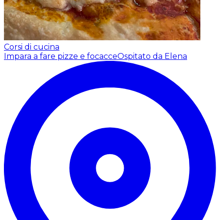
Corsi di cucina
Impara a fare pizze e focacce
Ospitato da Elena