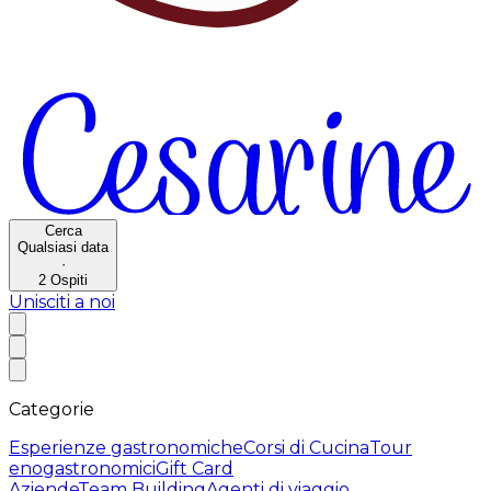
Cerca
Qualsiasi data
·
2
Ospiti
Unisciti a noi
Categorie
Esperienze gastronomiche
Corsi di Cucina
Tour
enogastronomici
Gift Card
Aziende
Team Building
Agenti di viaggio