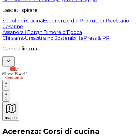
Lasciati ispirare
Scuole di Cucina
Esperienze dei Produttori
Ricettario
Cesarine
Assapora i Borghi
Dimore d'Epoca
Chi siamo
Unisciti a noi
Sostenibilità
Press & PR
Cambia lingua
1
1
mappa
Esperienze culinarie indimenticabili: Esperienze gastro
Acerenza: Corsi di cucina