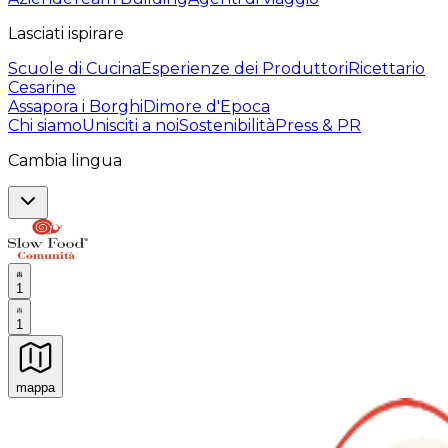
Lasciati ispirare
Scuole di Cucina
Esperienze dei Produttori
Ricettario
Cesarine
Assapora i Borghi
Dimore d'Epoca
Chi siamo
Unisciti a noi
Sostenibilità
Press & PR
Cambia lingua
1
1
mappa
Esperienze culinarie indimenticabili: Esperienze gastro