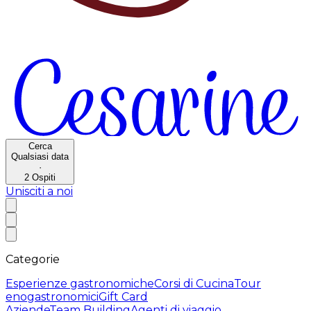
Cerca
Qualsiasi data
·
2
Ospiti
Unisciti a noi
Categorie
Esperienze gastronomiche
Corsi di Cucina
Tour
enogastronomici
Gift Card
Aziende
Team Building
Agenti di viaggio