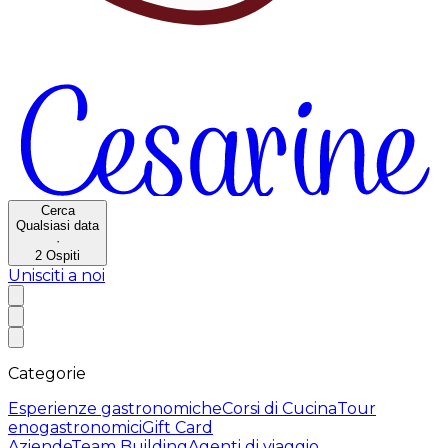
Cerca
Qualsiasi data
·
2
Ospiti
Unisciti a noi
Categorie
Esperienze gastronomiche
Corsi di Cucina
Tour
enogastronomici
Gift Card
Aziende
Team Building
Agenti di viaggio