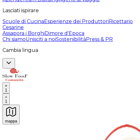
Lasciati ispirare
Scuole di Cucina
Esperienze dei Produttori
Ricettario
Cesarine
Assapora i Borghi
Dimore d'Epoca
Chi siamo
Unisciti a noi
Sostenibilità
Press & PR
Cambia lingua
1
1
mappa
Esperienze culinarie indimenticabili: Esperienze gastro