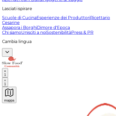
Lasciati ispirare
Scuole di Cucina
Esperienze dei Produttori
Ricettario
Cesarine
Assapora i Borghi
Dimore d'Epoca
Chi siamo
Unisciti a noi
Sostenibilità
Press & PR
Cambia lingua
1
1
mappa
Esperienze culinarie indimenticabili: Esperienze gastro