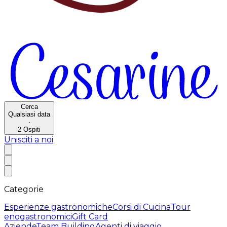
Cerca
Qualsiasi data
·
2
Ospiti
Unisciti a noi
Categorie
Esperienze gastronomiche
Corsi di Cucina
Tour
enogastronomici
Gift Card
Aziende
Team Building
Agenti di viaggio