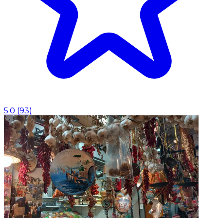
5.0
(
93
)