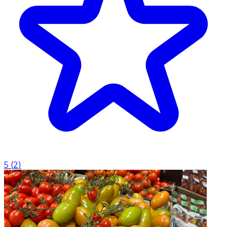
5
(
2
)