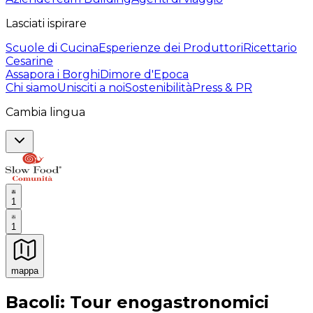
Lasciati ispirare
Scuole di Cucina
Esperienze dei Produttori
Ricettario
Cesarine
Assapora i Borghi
Dimore d'Epoca
Chi siamo
Unisciti a noi
Sostenibilità
Press & PR
Cambia lingua
1
1
mappa
Esperienze culinarie indimenticabili: Esperienze gastro
Bacoli: Tour enogastronomici