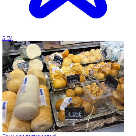
5
(
3
)