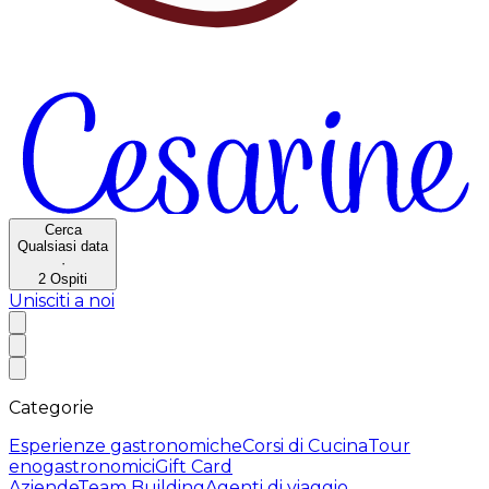
Cerca
Qualsiasi data
·
2
Ospiti
Unisciti a noi
Categorie
Esperienze gastronomiche
Corsi di Cucina
Tour
enogastronomici
Gift Card
Aziende
Team Building
Agenti di viaggio