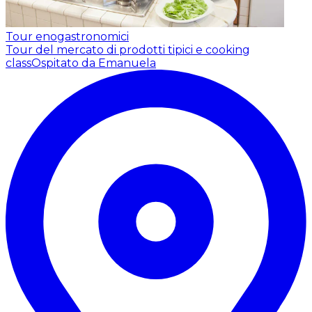
Tour enogastronomici
Tour del mercato di prodotti tipici e cooking
class
Ospitato da Emanuela