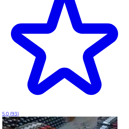
5.0
(
93
)