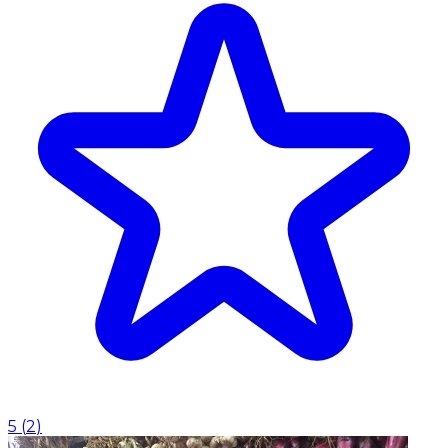
5
(
2
)