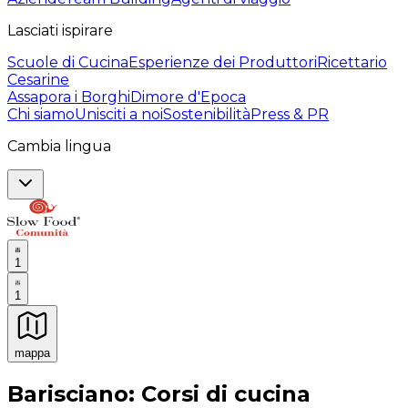
Lasciati ispirare
Scuole di Cucina
Esperienze dei Produttori
Ricettario
Cesarine
Assapora i Borghi
Dimore d'Epoca
Chi siamo
Unisciti a noi
Sostenibilità
Press & PR
Cambia lingua
1
1
mappa
Esperienze culinarie indimenticabili: Esperienze gastro
Barisciano: Corsi di cucina