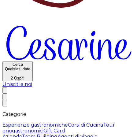
Cerca
Qualsiasi data
·
2
Ospiti
Unisciti a noi
Categorie
Esperienze gastronomiche
Corsi di Cucina
Tour
enogastronomici
Gift Card
Aziende
Team Building
Agenti di viaggio