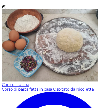
(
5
)
Corsi di cucina
Corso di pasta fatta in casa
Ospitato da Nicoletta