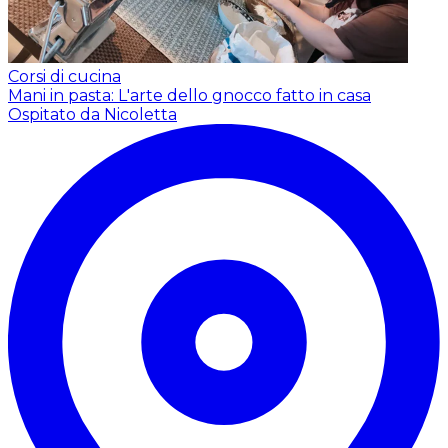
Corsi di cucina
Mani in pasta: L'arte dello gnocco fatto in casa
Ospitato da Nicoletta