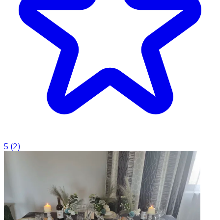
5
(
2
)