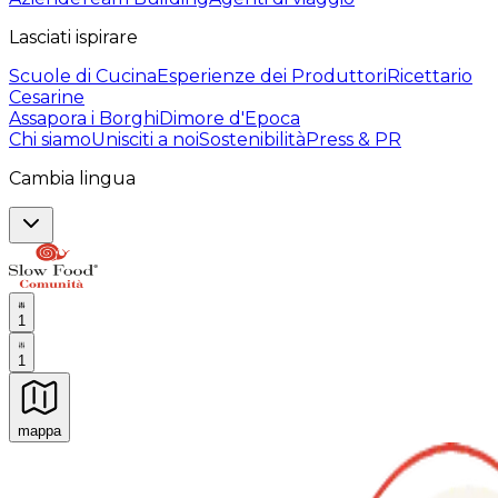
Lasciati ispirare
Scuole di Cucina
Esperienze dei Produttori
Ricettario
Cesarine
Assapora i Borghi
Dimore d'Epoca
Chi siamo
Unisciti a noi
Sostenibilità
Press & PR
Cambia lingua
1
1
mappa
Esperienze culinarie indimenticabili: Esperienze gastro