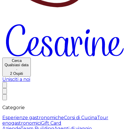
Cerca
Qualsiasi data
·
2
Ospiti
Unisciti a noi
Categorie
Esperienze gastronomiche
Corsi di Cucina
Tour
enogastronomici
Gift Card
Aziende
Team Building
Agenti di viaggio