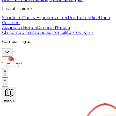
Lasciati ispirare
Scuole di Cucina
Esperienze dei Produttori
Ricettario
Cesarine
Assapora i Borghi
Dimore d'Epoca
Chi siamo
Unisciti a noi
Sostenibilità
Press & PR
Cambia lingua
1
1
mappa
Esperienze culinarie indimenticabili: Esperienze gastro