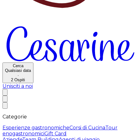
Cerca
Qualsiasi data
·
2
Ospiti
Unisciti a noi
Categorie
Esperienze gastronomiche
Corsi di Cucina
Tour
enogastronomici
Gift Card
Aziende
Team Building
Agenti di viaggio