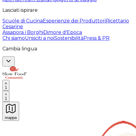
Lasciati ispirare
Scuole di Cucina
Esperienze dei Produttori
Ricettario
Cesarine
Assapora i Borghi
Dimore d'Epoca
Chi siamo
Unisciti a noi
Sostenibilità
Press & PR
Cambia lingua
1
1
mappa
Esperienze culinarie indimenticabili: Esperienze gastro