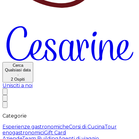
Cerca
Qualsiasi data
·
2
Ospiti
Unisciti a noi
Categorie
Esperienze gastronomiche
Corsi di Cucina
Tour
enogastronomici
Gift Card
Aziende
Team Building
Agenti di viaggio