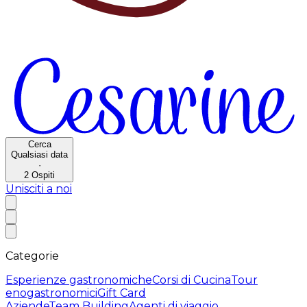
Cerca
Qualsiasi data
·
2
Ospiti
Unisciti a noi
Categorie
Esperienze gastronomiche
Corsi di Cucina
Tour
enogastronomici
Gift Card
Aziende
Team Building
Agenti di viaggio