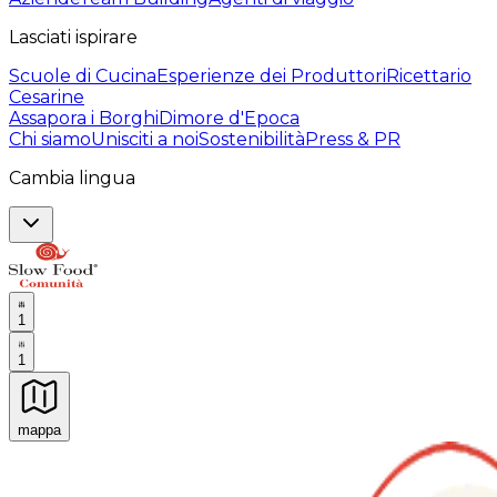
Lasciati ispirare
Scuole di Cucina
Esperienze dei Produttori
Ricettario
Cesarine
Assapora i Borghi
Dimore d'Epoca
Chi siamo
Unisciti a noi
Sostenibilità
Press & PR
Cambia lingua
1
1
mappa
Esperienze culinarie indimenticabili: Esperienze gastro