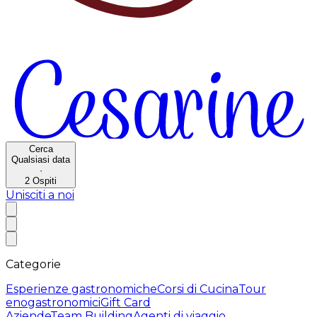
Cerca
Qualsiasi data
·
2
Ospiti
Unisciti a noi
Categorie
Esperienze gastronomiche
Corsi di Cucina
Tour
enogastronomici
Gift Card
Aziende
Team Building
Agenti di viaggio