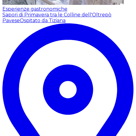
Esperienze gastronomiche
Sapori di Primavera tra le Colline dell'Oltrepò
Pavese
Ospitato da Tiziana