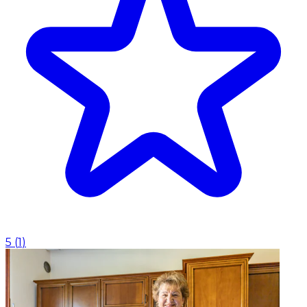
5
(
1
)