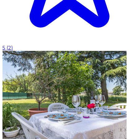
5
(
2
)