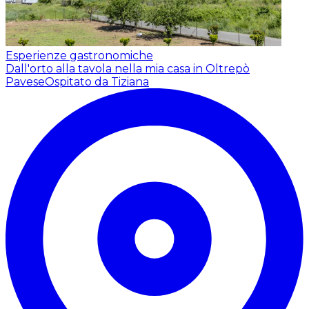
Esperienze gastronomiche
Dall'orto alla tavola nella mia casa in Oltrepò
Pavese
Ospitato da Tiziana