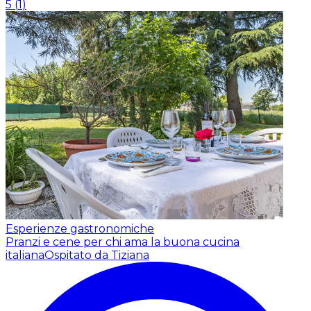
5
(
1
)
Esperienze gastronomiche
Pranzi e cene per chi ama la buona cucina
italiana
Ospitato da Tiziana