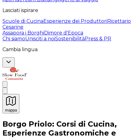
Lasciati ispirare
Scuole di Cucina
Esperienze dei Produttori
Ricettario
Cesarine
Assapora i Borghi
Dimore d'Epoca
Chi siamo
Unisciti a noi
Sostenibilità
Press & PR
Cambia lingua
mappa
Esperienze culinarie indimenticabili: Esperienze gastro
Borgo Priolo: Corsi di Cucina,
Esperienze Gastronomiche e