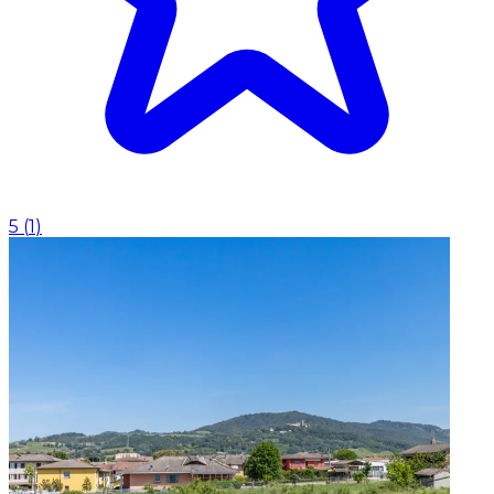
5
(
1
)