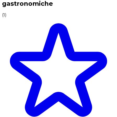
gastronomiche
(
1
)