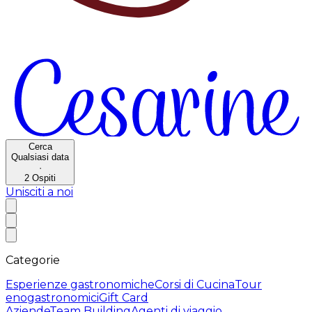
Cerca
Qualsiasi data
·
2
Ospiti
Unisciti a noi
Categorie
Esperienze gastronomiche
Corsi di Cucina
Tour
enogastronomici
Gift Card
Aziende
Team Building
Agenti di viaggio