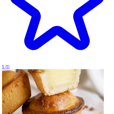
5
(
1
)