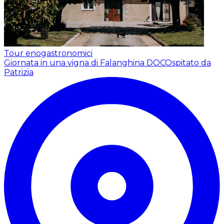
Tour enogastronomici
Giornata in una vigna di Falanghina DOC
Ospitato da
Patrizia