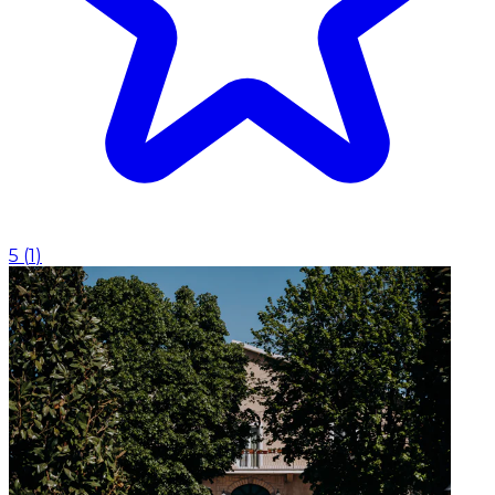
5
(
1
)