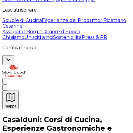
Lasciati ispirare
Scuole di Cucina
Esperienze dei Produttori
Ricettario
Cesarine
Assapora i Borghi
Dimore d'Epoca
Chi siamo
Unisciti a noi
Sostenibilità
Press & PR
Cambia lingua
mappa
Esperienze culinarie indimenticabili: Esperienze gastro
Casalduni: Corsi di Cucina,
Esperienze Gastronomiche e