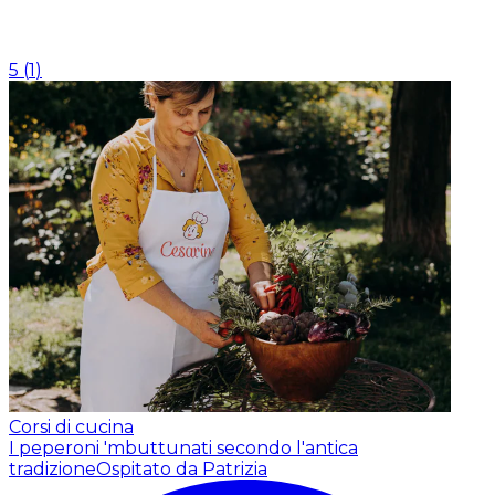
5
(
1
)
Corsi di cucina
I peperoni 'mbuttunati secondo l'antica
tradizione
Ospitato da Patrizia