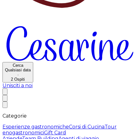
Cerca
Qualsiasi data
·
2
Ospiti
Unisciti a noi
Categorie
Esperienze gastronomiche
Corsi di Cucina
Tour
enogastronomici
Gift Card
Aziende
Team Building
Agenti di viaggio