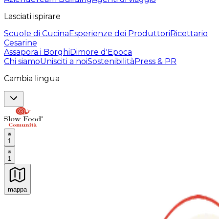
Lasciati ispirare
Scuole di Cucina
Esperienze dei Produttori
Ricettario
Cesarine
Assapora i Borghi
Dimore d'Epoca
Chi siamo
Unisciti a noi
Sostenibilità
Press & PR
Cambia lingua
1
1
mappa
Esperienze culinarie indimenticabili: Esperienze gastro