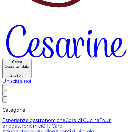
Cerca
Qualsiasi data
·
2
Ospiti
Unisciti a noi
Categorie
Esperienze gastronomiche
Corsi di Cucina
Tour
enogastronomici
Gift Card
Aziende
Team Building
Agenti di viaggio