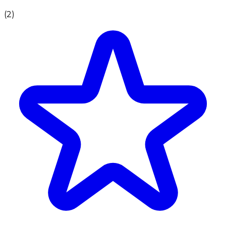
(
2
)