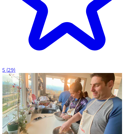
5
(
29
)