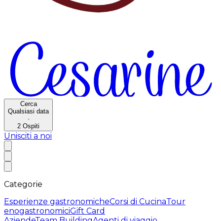
Cerca
Qualsiasi data
·
2
Ospiti
Unisciti a noi
Categorie
Esperienze gastronomiche
Corsi di Cucina
Tour
enogastronomici
Gift Card
Aziende
Team Building
Agenti di viaggio