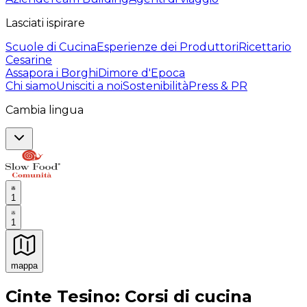
Lasciati ispirare
Scuole di Cucina
Esperienze dei Produttori
Ricettario
Cesarine
Assapora i Borghi
Dimore d'Epoca
Chi siamo
Unisciti a noi
Sostenibilità
Press & PR
Cambia lingua
1
1
mappa
Esperienze culinarie indimenticabili: Esperienze gastro
Cinte Tesino: Corsi di cucina