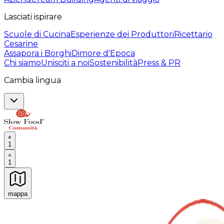
Lasciati ispirare
Scuole di Cucina
Esperienze dei Produttori
Ricettario
Cesarine
Assapora i Borghi
Dimore d'Epoca
Chi siamo
Unisciti a noi
Sostenibilità
Press & PR
Cambia lingua
1
1
mappa
Esperienze culinarie indimenticabili: Esperienze gastro