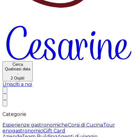
Cerca
Qualsiasi data
·
2
Ospiti
Unisciti a noi
Categorie
Esperienze gastronomiche
Corsi di Cucina
Tour
enogastronomici
Gift Card
Aziende
Team Building
Agenti di viaggio