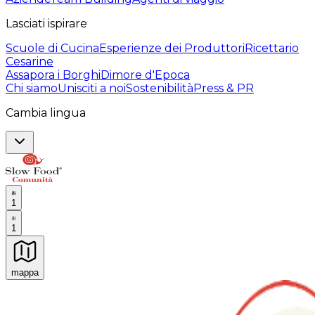
Lasciati ispirare
Scuole di Cucina
Esperienze dei Produttori
Ricettario
Cesarine
Assapora i Borghi
Dimore d'Epoca
Chi siamo
Unisciti a noi
Sostenibilità
Press & PR
Cambia lingua
1
1
mappa
Esperienze culinarie indimenticabili: Esperienze gastro