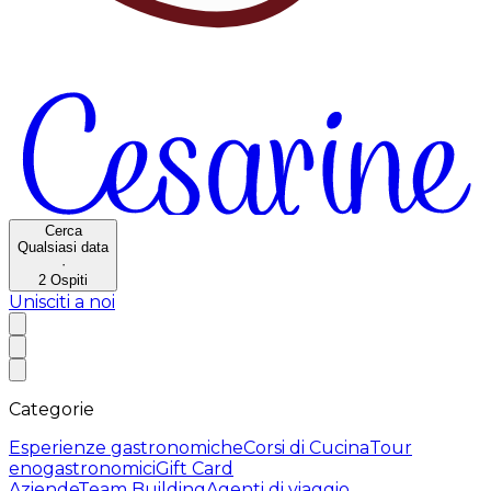
Cerca
Qualsiasi data
·
2
Ospiti
Unisciti a noi
Categorie
Esperienze gastronomiche
Corsi di Cucina
Tour
enogastronomici
Gift Card
Aziende
Team Building
Agenti di viaggio