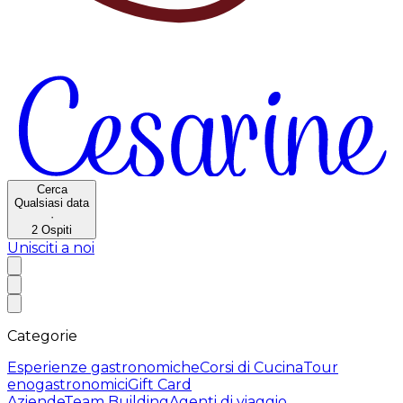
Cerca
Qualsiasi data
·
2
Ospiti
Unisciti a noi
Categorie
Esperienze gastronomiche
Corsi di Cucina
Tour
enogastronomici
Gift Card
Aziende
Team Building
Agenti di viaggio