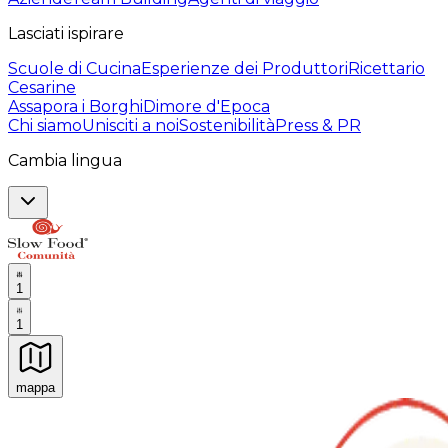
Lasciati ispirare
Scuole di Cucina
Esperienze dei Produttori
Ricettario
Cesarine
Assapora i Borghi
Dimore d'Epoca
Chi siamo
Unisciti a noi
Sostenibilità
Press & PR
Cambia lingua
1
1
mappa
Esperienze culinarie indimenticabili: Esperienze gastro