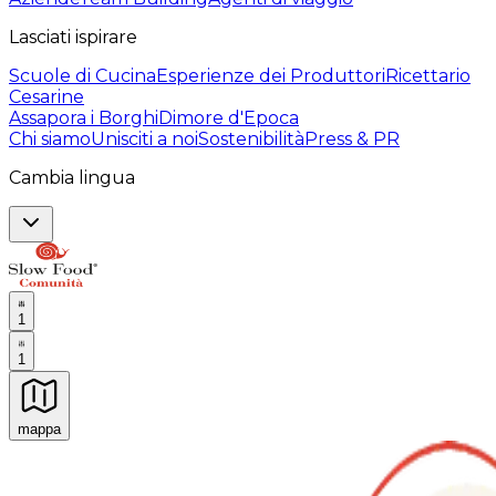
Lasciati ispirare
Scuole di Cucina
Esperienze dei Produttori
Ricettario
Cesarine
Assapora i Borghi
Dimore d'Epoca
Chi siamo
Unisciti a noi
Sostenibilità
Press & PR
Cambia lingua
1
1
mappa
Esperienze culinarie indimenticabili: Esperienze gastro