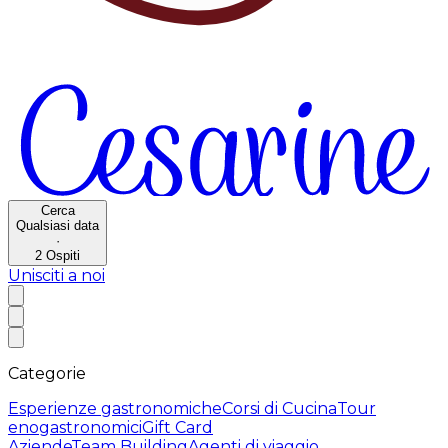
Cerca
Qualsiasi data
·
2
Ospiti
Unisciti a noi
Categorie
Esperienze gastronomiche
Corsi di Cucina
Tour
enogastronomici
Gift Card
Aziende
Team Building
Agenti di viaggio