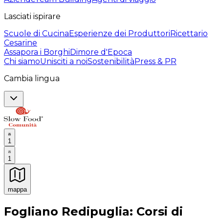
Lasciati ispirare
Scuole di Cucina
Esperienze dei Produttori
Ricettario
Cesarine
Assapora i Borghi
Dimore d'Epoca
Chi siamo
Unisciti a noi
Sostenibilità
Press & PR
Cambia lingua
1
1
mappa
Esperienze culinarie indimenticabili: Esperienze gastro
Fogliano Redipuglia: Corsi di