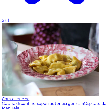
5
(
1
)
Corsi di cucina
Cucina di confine: sapori autentici goriziani
Ospitato da
Manuela