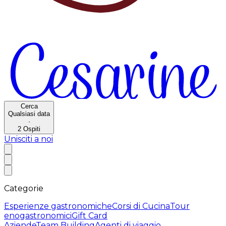
Cerca
Qualsiasi data
·
2
Ospiti
Unisciti a noi
Categorie
Esperienze gastronomiche
Corsi di Cucina
Tour
enogastronomici
Gift Card
Aziende
Team Building
Agenti di viaggio