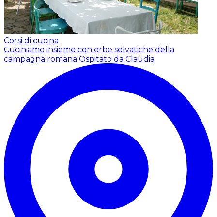
Corsi di cucina
Cuciniamo insieme con erbe selvatiche della
campagna romana
Ospitato da Claudia