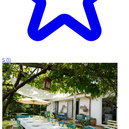
5
(
1
)