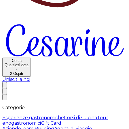
Cerca
Qualsiasi data
·
2
Ospiti
Unisciti a noi
Categorie
Esperienze gastronomiche
Corsi di Cucina
Tour
enogastronomici
Gift Card
Aziende
Team Building
Agenti di viaggio