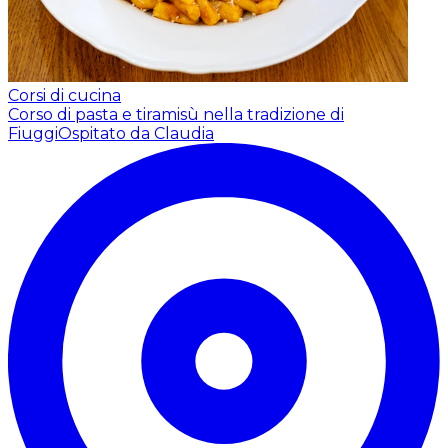
Corsi di cucina
Corso di pasta e tiramisù nella tradizione di
Fiuggi
Ospitato da Claudia