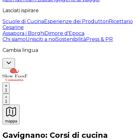
Lasciati ispirare
Scuole di Cucina
Esperienze dei Produttori
Ricettario
Cesarine
Assapora i Borghi
Dimore d'Epoca
Chi siamo
Unisciti a noi
Sostenibilità
Press & PR
Cambia lingua
1
1
mappa
Esperienze culinarie indimenticabili: Esperienze gastro
Gavignano: Corsi di cucina