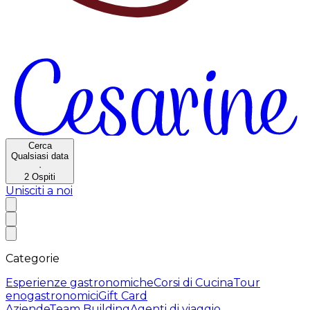
Cerca
Qualsiasi data
·
2
Ospiti
Unisciti a noi
Categorie
Esperienze gastronomiche
Corsi di Cucina
Tour
enogastronomici
Gift Card
Aziende
Team Building
Agenti di viaggio