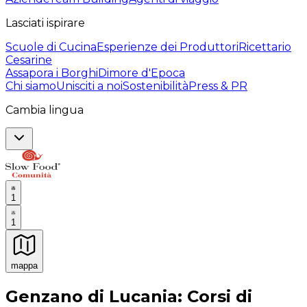
Lasciati ispirare
Scuole di Cucina
Esperienze dei Produttori
Ricettario
Cesarine
Assapora i Borghi
Dimore d'Epoca
Chi siamo
Unisciti a noi
Sostenibilità
Press & PR
Cambia lingua
1
1
mappa
Esperienze culinarie indimenticabili: Esperienze gastro
Genzano di Lucania: Corsi di