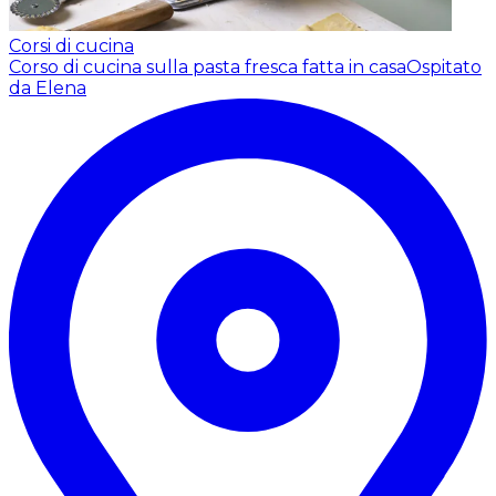
Corsi di cucina
Corso di cucina sulla pasta fresca fatta in casa
Ospitato
da Elena