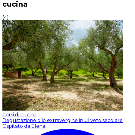
cucina
(
4
)
Corsi di cucina
Degustazione olio extravergine in uliveto secolare
Ospitato da Elena