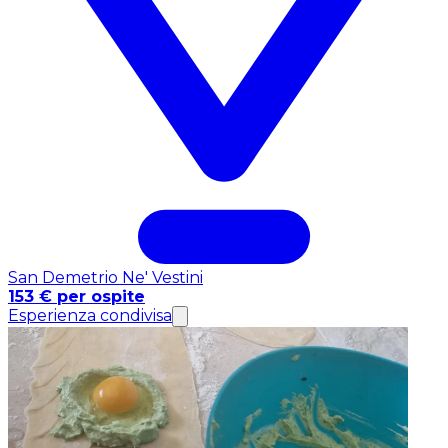
San Demetrio Ne' Vestini
153 € per ospite
Esperienza condivisa