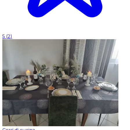
5
(
2
)