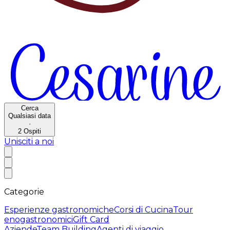
Cerca
Qualsiasi data
·
2
Ospiti
Unisciti a noi
Categorie
Esperienze gastronomiche
Corsi di Cucina
Tour
enogastronomici
Gift Card
Aziende
Team Building
Agenti di viaggio