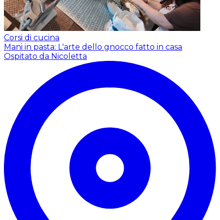
Corsi di cucina
Mani in pasta: L'arte dello gnocco fatto in casa
Ospitato da Nicoletta