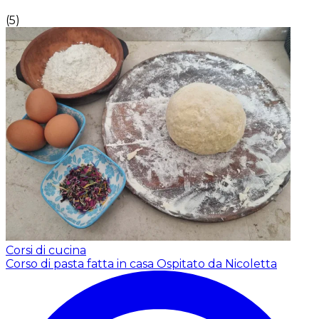
(
5
)
Corsi di cucina
Corso di pasta fatta in casa
Ospitato da Nicoletta