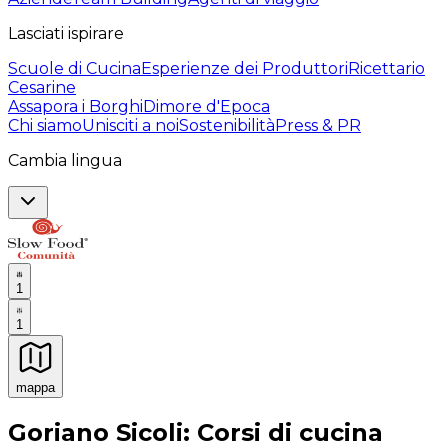
Lasciati ispirare
Scuole di Cucina
Esperienze dei Produttori
Ricettario
Cesarine
Assapora i Borghi
Dimore d'Epoca
Chi siamo
Unisciti a noi
Sostenibilità
Press & PR
Cambia lingua
1
1
mappa
Esperienze culinarie indimenticabili: Esperienze gastro
Goriano Sicoli: Corsi di cucina