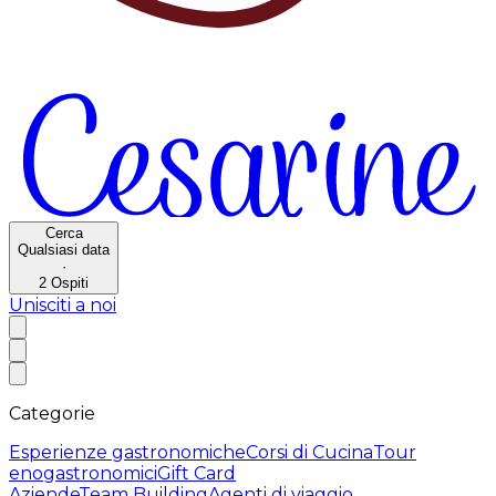
Cerca
Qualsiasi data
·
2
Ospiti
Unisciti a noi
Categorie
Esperienze gastronomiche
Corsi di Cucina
Tour
enogastronomici
Gift Card
Aziende
Team Building
Agenti di viaggio