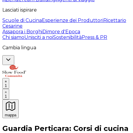
Lasciati ispirare
Scuole di Cucina
Esperienze dei Produttori
Ricettario
Cesarine
Assapora i Borghi
Dimore d'Epoca
Chi siamo
Unisciti a noi
Sostenibilità
Press & PR
Cambia lingua
1
1
mappa
Esperienze culinarie indimenticabili: Esperienze gastro
Guardia Perticara: Corsi di cucina