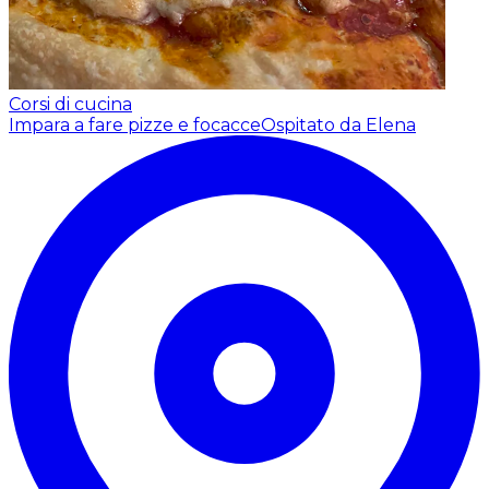
Corsi di cucina
Impara a fare pizze e focacce
Ospitato da Elena