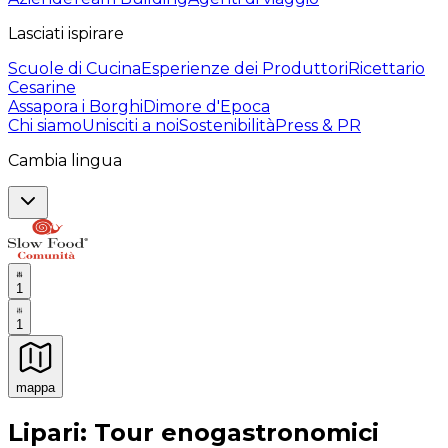
Lasciati ispirare
Scuole di Cucina
Esperienze dei Produttori
Ricettario
Cesarine
Assapora i Borghi
Dimore d'Epoca
Chi siamo
Unisciti a noi
Sostenibilità
Press & PR
Cambia lingua
1
1
mappa
Esperienze culinarie indimenticabili: Esperienze gastro
Lipari: Tour enogastronomici