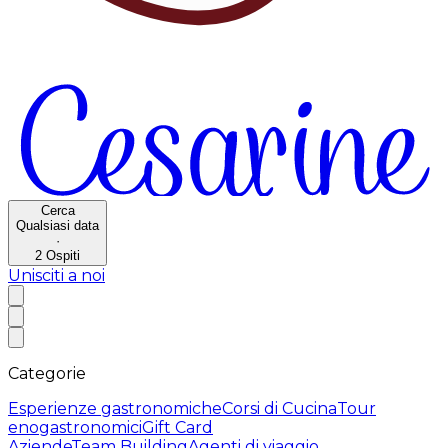
Cerca
Qualsiasi data
·
2
Ospiti
Unisciti a noi
Categorie
Esperienze gastronomiche
Corsi di Cucina
Tour
enogastronomici
Gift Card
Aziende
Team Building
Agenti di viaggio