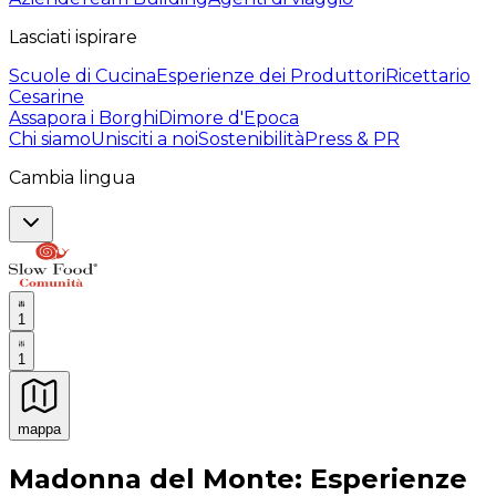
Lasciati ispirare
Scuole di Cucina
Esperienze dei Produttori
Ricettario
Cesarine
Assapora i Borghi
Dimore d'Epoca
Chi siamo
Unisciti a noi
Sostenibilità
Press & PR
Cambia lingua
1
1
mappa
Esperienze culinarie indimenticabili: Esperienze gastro
Madonna del Monte: Esperienze