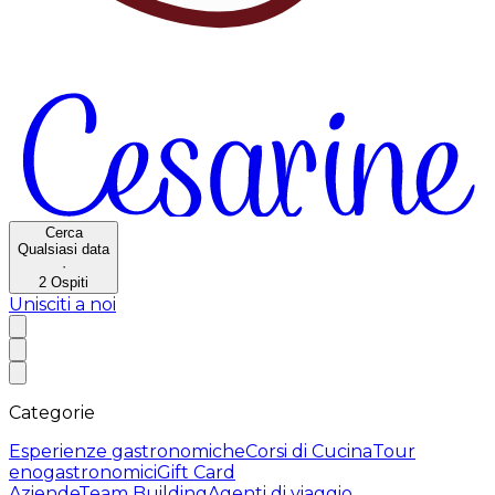
Cerca
Qualsiasi data
·
2
Ospiti
Unisciti a noi
Categorie
Esperienze gastronomiche
Corsi di Cucina
Tour
enogastronomici
Gift Card
Aziende
Team Building
Agenti di viaggio