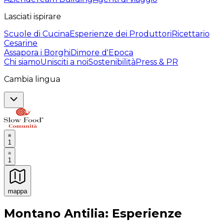
Lasciati ispirare
Scuole di Cucina
Esperienze dei Produttori
Ricettario
Cesarine
Assapora i Borghi
Dimore d'Epoca
Chi siamo
Unisciti a noi
Sostenibilità
Press & PR
Cambia lingua
1
1
mappa
Esperienze culinarie indimenticabili: Esperienze gastro
Montano Antilia: Esperienze