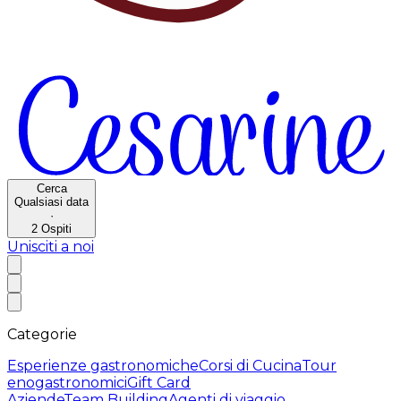
Cerca
Qualsiasi data
·
2
Ospiti
Unisciti a noi
Categorie
Esperienze gastronomiche
Corsi di Cucina
Tour
enogastronomici
Gift Card
Aziende
Team Building
Agenti di viaggio