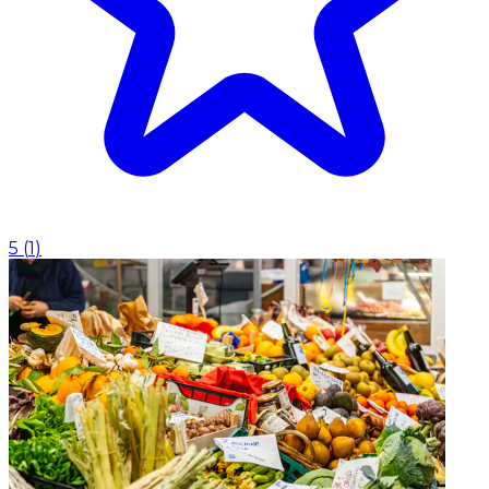
5
(
1
)