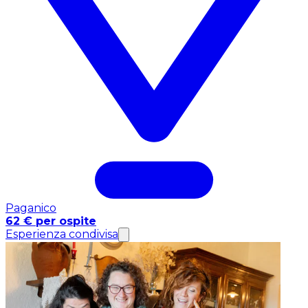
Paganico
62 € per ospite
Esperienza condivisa