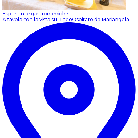
Esperienze gastronomiche
A tavola con la vista sul Lago
Ospitato da Mariangela