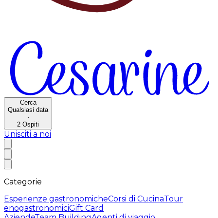
Cerca
Qualsiasi data
·
2
Ospiti
Unisciti a noi
Categorie
Esperienze gastronomiche
Corsi di Cucina
Tour
enogastronomici
Gift Card
Aziende
Team Building
Agenti di viaggio