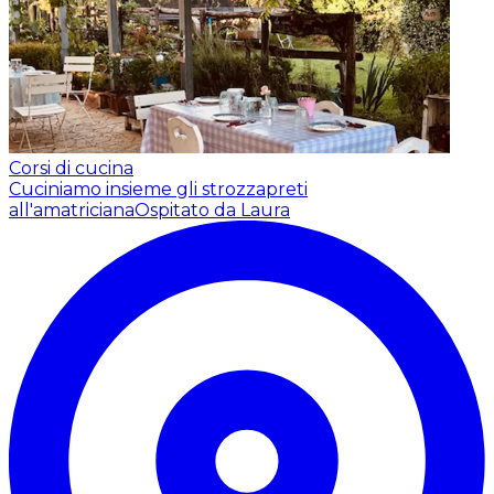
Corsi di cucina
Cuciniamo insieme gli strozzapreti
all'amatriciana
Ospitato da Laura