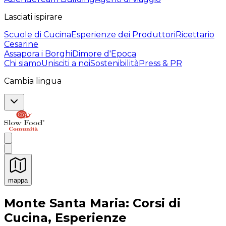
Lasciati ispirare
Scuole di Cucina
Esperienze dei Produttori
Ricettario
Cesarine
Assapora i Borghi
Dimore d'Epoca
Chi siamo
Unisciti a noi
Sostenibilità
Press & PR
Cambia lingua
mappa
Esperienze culinarie indimenticabili: Esperienze gastro
Monte Santa Maria: Corsi di
Cucina, Esperienze