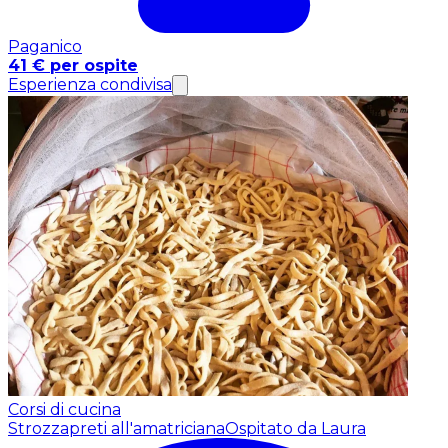
Paganico
41 € per ospite
Esperienza condivisa
Corsi di cucina
Strozzapreti all'amatriciana
Ospitato da Laura