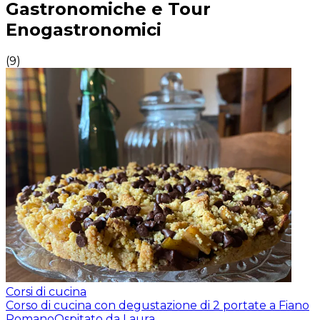
Gastronomiche e Tour
Enogastronomici
(
9
)
Corsi di cucina
Corso di cucina con degustazione di 2 portate a Fiano
Romano
Ospitato da Laura