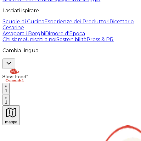
Lasciati ispirare
Scuole di Cucina
Esperienze dei Produttori
Ricettario
Cesarine
Assapora i Borghi
Dimore d'Epoca
Chi siamo
Unisciti a noi
Sostenibilità
Press & PR
Cambia lingua
1
1
mappa
Esperienze culinarie indimenticabili: Esperienze gastro