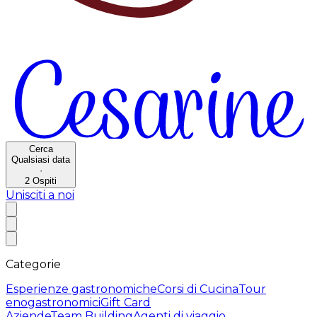
Cerca
Qualsiasi data
·
2
Ospiti
Unisciti a noi
Categorie
Esperienze gastronomiche
Corsi di Cucina
Tour
enogastronomici
Gift Card
Aziende
Team Building
Agenti di viaggio