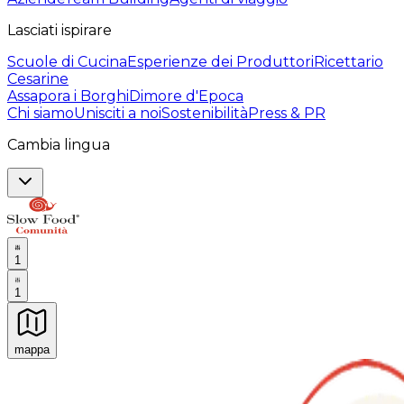
Lasciati ispirare
Scuole di Cucina
Esperienze dei Produttori
Ricettario
Cesarine
Assapora i Borghi
Dimore d'Epoca
Chi siamo
Unisciti a noi
Sostenibilità
Press & PR
Cambia lingua
1
1
mappa
Esperienze culinarie indimenticabili: Esperienze gastro