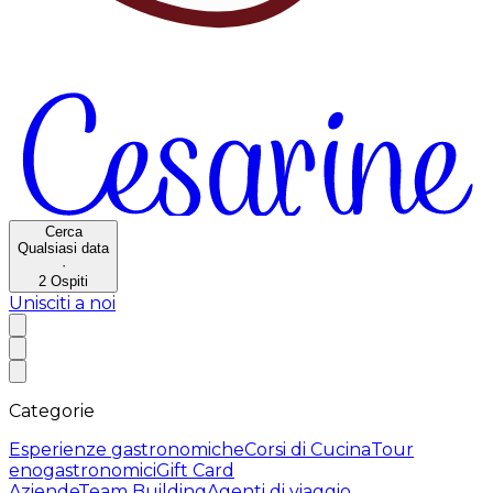
Cerca
Qualsiasi data
·
2
Ospiti
Unisciti a noi
Categorie
Esperienze gastronomiche
Corsi di Cucina
Tour
enogastronomici
Gift Card
Aziende
Team Building
Agenti di viaggio