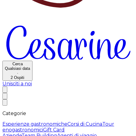
Cerca
Qualsiasi data
·
2
Ospiti
Unisciti a noi
Categorie
Esperienze gastronomiche
Corsi di Cucina
Tour
enogastronomici
Gift Card
Aziende
Team Building
Agenti di viaggio