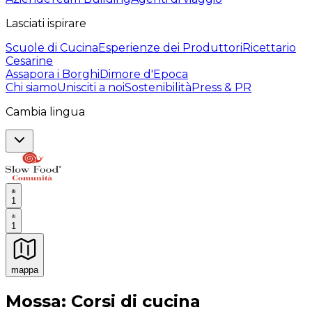
Lasciati ispirare
Scuole di Cucina
Esperienze dei Produttori
Ricettario
Cesarine
Assapora i Borghi
Dimore d'Epoca
Chi siamo
Unisciti a noi
Sostenibilità
Press & PR
Cambia lingua
1
1
mappa
Esperienze culinarie indimenticabili: Esperienze gastro
Mossa: Corsi di cucina