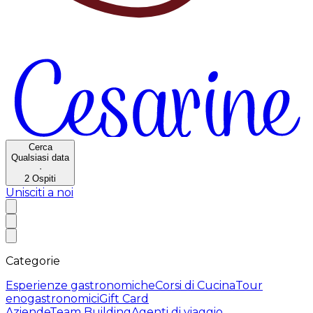
Cerca
Qualsiasi data
·
2
Ospiti
Unisciti a noi
Categorie
Esperienze gastronomiche
Corsi di Cucina
Tour
enogastronomici
Gift Card
Aziende
Team Building
Agenti di viaggio