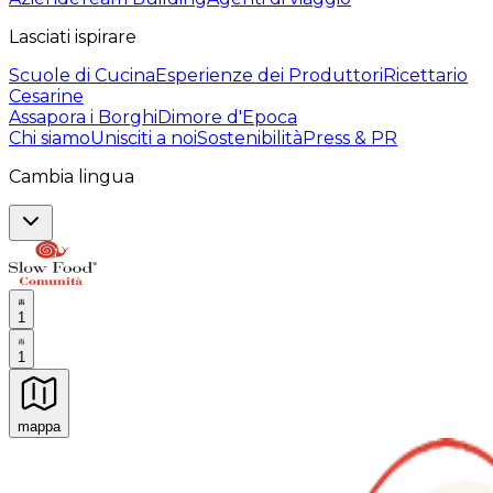
Lasciati ispirare
Scuole di Cucina
Esperienze dei Produttori
Ricettario
Cesarine
Assapora i Borghi
Dimore d'Epoca
Chi siamo
Unisciti a noi
Sostenibilità
Press & PR
Cambia lingua
1
1
mappa
Esperienze culinarie indimenticabili: Esperienze gastro