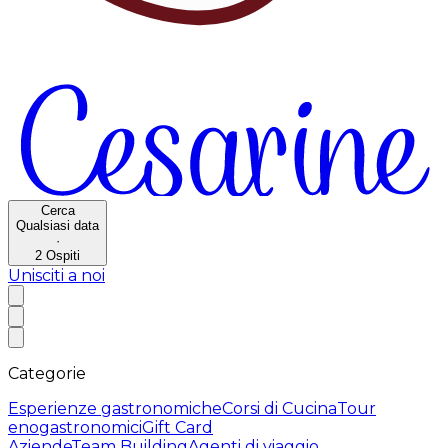
Cerca
Qualsiasi data
·
2
Ospiti
Unisciti a noi
Categorie
Esperienze gastronomiche
Corsi di Cucina
Tour
enogastronomici
Gift Card
Aziende
Team Building
Agenti di viaggio