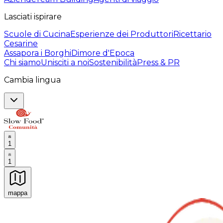
Lasciati ispirare
Scuole di Cucina
Esperienze dei Produttori
Ricettario
Cesarine
Assapora i Borghi
Dimore d'Epoca
Chi siamo
Unisciti a noi
Sostenibilità
Press & PR
Cambia lingua
1
1
mappa
Esperienze culinarie indimenticabili: Esperienze gastro