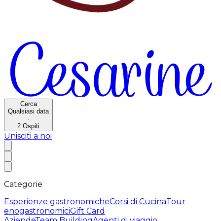
Cerca
Qualsiasi data
·
2
Ospiti
Unisciti a noi
Categorie
Esperienze gastronomiche
Corsi di Cucina
Tour
enogastronomici
Gift Card
Aziende
Team Building
Agenti di viaggio