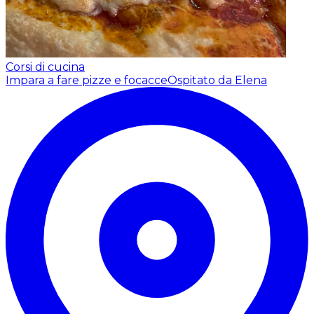
Corsi di cucina
Impara a fare pizze e focacce
Ospitato da Elena