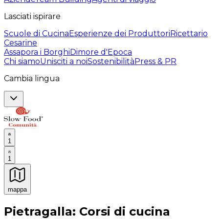
Lasciati ispirare
Scuole di Cucina
Esperienze dei Produttori
Ricettario
Cesarine
Assapora i Borghi
Dimore d'Epoca
Chi siamo
Unisciti a noi
Sostenibilità
Press & PR
Cambia lingua
1
1
mappa
Esperienze culinarie indimenticabili: Esperienze gastro
Pietragalla: Corsi di cucina