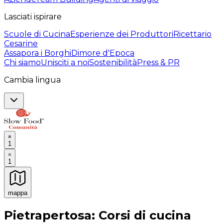
Lasciati ispirare
Scuole di Cucina
Esperienze dei Produttori
Ricettario
Cesarine
Assapora i Borghi
Dimore d'Epoca
Chi siamo
Unisciti a noi
Sostenibilità
Press & PR
Cambia lingua
1
1
mappa
Esperienze culinarie indimenticabili: Esperienze gastro
Pietrapertosa: Corsi di cucina