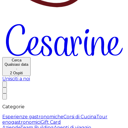
Cerca
Qualsiasi data
·
2
Ospiti
Unisciti a noi
Categorie
Esperienze gastronomiche
Corsi di Cucina
Tour
enogastronomici
Gift Card
Aziende
Team Building
Agenti di viaggio