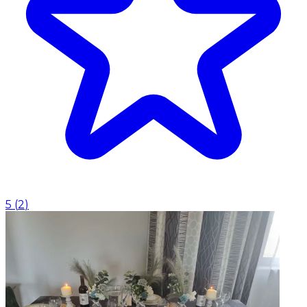
5
(
2
)