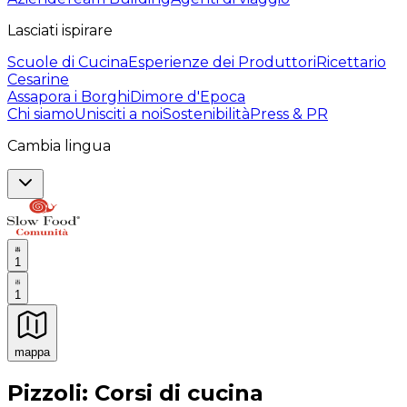
Lasciati ispirare
Scuole di Cucina
Esperienze dei Produttori
Ricettario
Cesarine
Assapora i Borghi
Dimore d'Epoca
Chi siamo
Unisciti a noi
Sostenibilità
Press & PR
Cambia lingua
1
1
mappa
Esperienze culinarie indimenticabili: Esperienze gastro
Pizzoli: Corsi di cucina