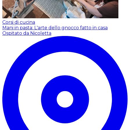
Corsi di cucina
Mani in pasta: L'arte dello gnocco fatto in casa
Ospitato da Nicoletta