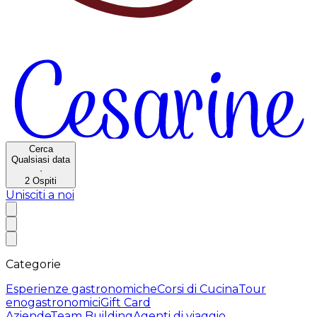
Cerca
Qualsiasi data
·
2
Ospiti
Unisciti a noi
Categorie
Esperienze gastronomiche
Corsi di Cucina
Tour
enogastronomici
Gift Card
Aziende
Team Building
Agenti di viaggio