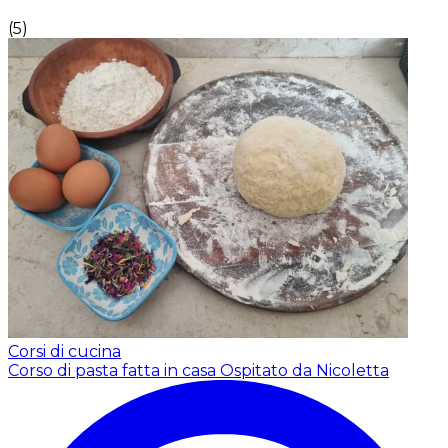
(
5
)
Corsi di cucina
Corso di pasta fatta in casa
Ospitato da Nicoletta