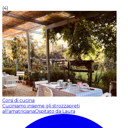
(
4
)
Corsi di cucina
Cuciniamo insieme gli strozzapreti
all'amatriciana
Ospitato da Laura