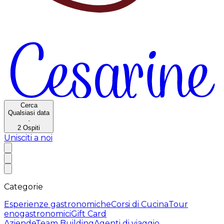
Cerca
Qualsiasi data
·
2
Ospiti
Unisciti a noi
Categorie
Esperienze gastronomiche
Corsi di Cucina
Tour
enogastronomici
Gift Card
Aziende
Team Building
Agenti di viaggio