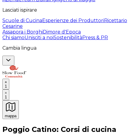
Lasciati ispirare
Scuole di Cucina
Esperienze dei Produttori
Ricettario
Cesarine
Assapora i Borghi
Dimore d'Epoca
Chi siamo
Unisciti a noi
Sostenibilità
Press & PR
Cambia lingua
1
1
mappa
Esperienze culinarie indimenticabili: Esperienze gastro
Poggio Catino: Corsi di cucina